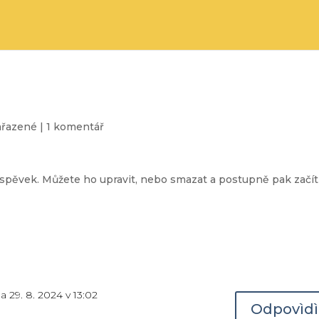
ařazené
|
1 komentář
říspěvek. Můžete ho upravit, nebo smazat a postupně pak začít
a 29. 8. 2024 v 13:02
Odpovìdì