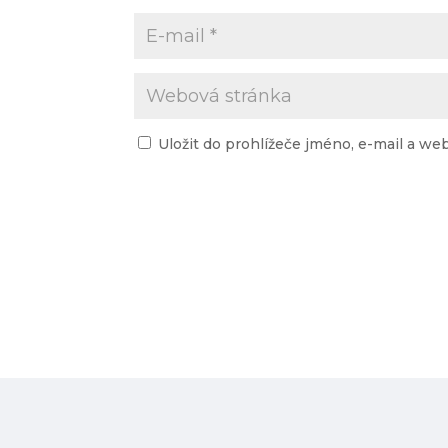
Uložit do prohlížeče jméno, e-mail a w
A
l
t
e
r
n
a
t
i
v