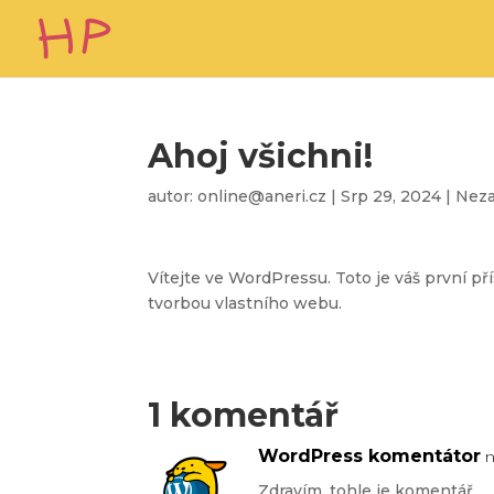
Ahoj všichni!
autor:
online@aneri.cz
|
Srp 29, 2024
|
Nez
Vítejte ve WordPressu. Toto je váš první p
tvorbou vlastního webu.
1 komentář
WordPress komentátor
n
Zdravím, tohle je komentář.