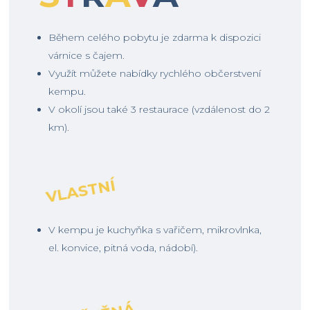
Během celého pobytu je zdarma k dispozici
várnice s čajem.
Využít můžete nabídky rychlého občerstvení
kempu.
V okolí jsou také 3 restaurace (vzdálenost do 2
km).
VLASTNÍ
V kempu je kuchyňka s vařičem, mikrovlnka,
el. konvice, pitná voda, nádobí).