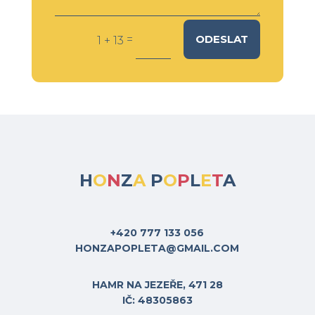
Alternative:
ODESLAT
=
1 + 13
H
O
N
Z
A
P
O
P
L
E
T
A
+420 777 133 056
HONZAPOPLETA@GMAIL.COM
HAMR NA JEZEŘE, 471 28
IČ: 48305863