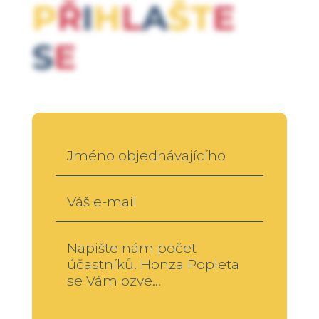
P
Ř
I
H
L
A
ŠT
E
S
E