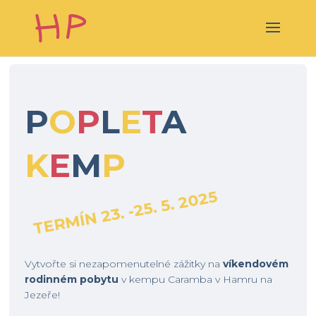
P
O
P
L
E
T
A
K
E
M
P
TERMÍN 23. -25. 5. 2025
Vytvořte si nezapomenutelné zážitky na
víkendovém
rodinném pobytu
v kempu Caramba v Hamru na
Jezeře!