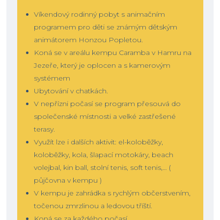
Víkendový rodinný pobyt s animačním
programem pro děti se známým dětským
animátorem Honzou Popletou.
Koná se v areálu kempu Caramba v Hamru na
Jezeře, který je oplocen a s kamerovým
systémem
Ubytování v chatkách.
V nepřízni počasí se program přesouvá do
společenské místnosti a velké zastřešené
terasy.
Využít lze i dalších aktivit: el-koloběžky,
koloběžky, kola, šlapací motokáry, beach
volejbal, kin ball, stolní tenis, soft tenis,… (
půjčovna v kempu )
V kempu je zahrádka s rychlým občerstvením,
točenou zmrzlinou a ledovou tříští.
Koná se za každého počasí.