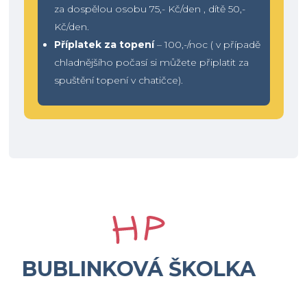
za dospělou osobu 75,- Kč/den , dítě 50,-
Kč/den.
Příplatek za topení
– 100,-/noc ( v případě
chladnějšího počasí si můžete připlatit za
spuštění topení v chatičce).
BUBLINKOVÁ ŠKOLKA