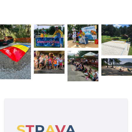
S
T
R
A
V
A